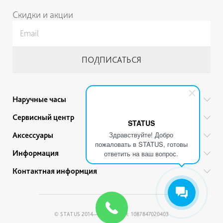
Скидки и акции
Наручные часы
Все бренды
Сервисный центр
STATUS
Мужские часы
Гарантийный ремонт
Здравствуйте! Добро
Аксессуары
Женские часы
пожаловать в STATUS, готовы
Тех. обслуживание
Ручки
Информация
Детские часы
ответить на ваш вопрос.
Прайс
Украшения
Акции
Привилегии
Контактная информция
Советы по уходу
Ремешки для часов
Гарантии и качество товара
Политика обработки персональных данных
+7 (812) 200-46-37
Браслеты
Рассрочка
Условия продажи
Адреса магазинов
© STATUS 2014—2026 / ОГРН: 1087847020403
Правовая информация