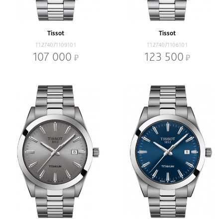
Коллекции
Heritage Collection
T-Classic
T-Lady
T-Sport
Tissot
Tissot
T1274071109101
T1274071106101
Наличие
107 000
123 500
В наличии
Со скидкой
Механизм
Кварцевый
Механический
Браслет
Браслет
Ремень
Диаметр, мм
-