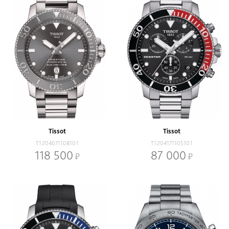
Tissot
Tissot
T1204071108101
T1204171105101
118 500
87 000