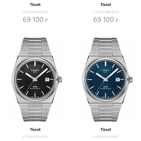
Tissot
Tissot
T1274104408100
T1274104404100
69 100
69 100
Tissot
Tissot
T1374071105100
T1374071104100