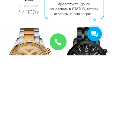
Здравствуйте! Добро
T1166172209100
T1166172204100
пожаловать в STATUS, готовы
57 300
57 600
ответить на ваш вопрос.
Tissot
Tissot
T1166172202100
T1144173305700
66 300
80 400