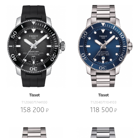
Tissot
Tissot
T1206071744100
T1204071104103
158 200
118 500