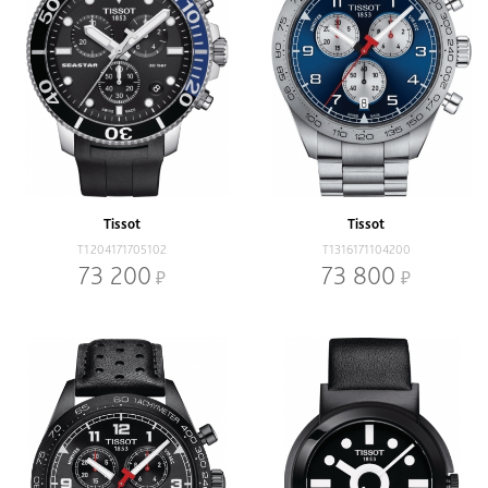
Tissot
Tissot
T1204171705102
T1316171104200
73 200
73 800