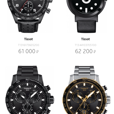
Tissot
Tissot
T1316173605200
T1344103705100
61 000
62 200