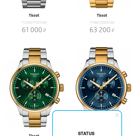
Tissot
Tissot
T1256171105100
T1166173305100
61 000
63 200
STATUS
Tissot
Tissot