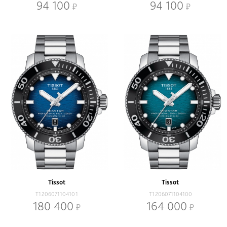
94 100
94 100
Tissot
Tissot
T1206071104101
T1206071104100
180 400
164 000