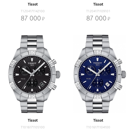
Tissot
Tissot
T1204171142100
T1204171109101
87 000
87 000
Tissot
Tissot
T1016171105100
T1016171104100