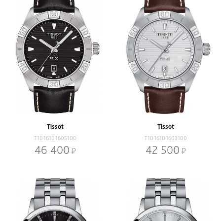
Tissot
Tissot
T1016101605100
T1016101603100
46 400
42 500