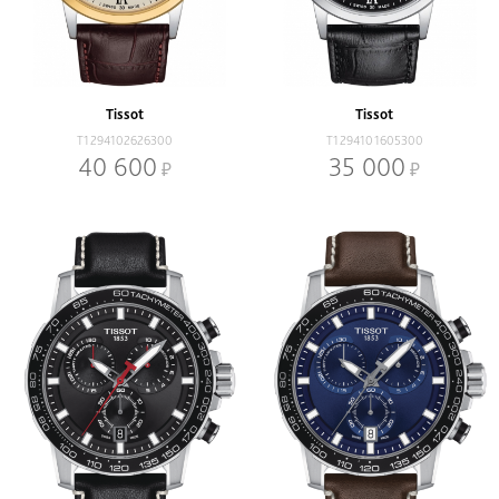
Tissot
Tissot
T1294102626300
T1294101605300
40 600
35 000