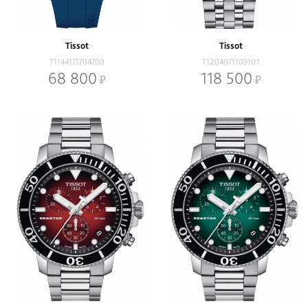
Коллекции
Heritage Collection
T-Classic
T-Lady
T-Sport
Tissot
Tissot
T1144171704700
T1204071109101
Наличие
68 800
118 500
В наличии
Со скидкой
Механизм
Кварцевый
Механический
Браслет
Браслет
Ремень
Диаметр, мм
-