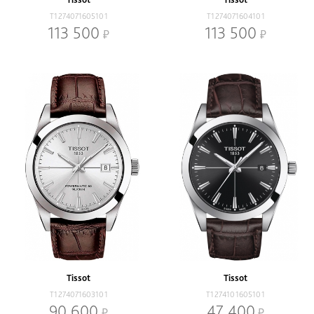
T1274071605101
T1274071604101
113 500
113 500
Tissot
Tissot
T1274071603101
T1274101605101
90 600
47 400