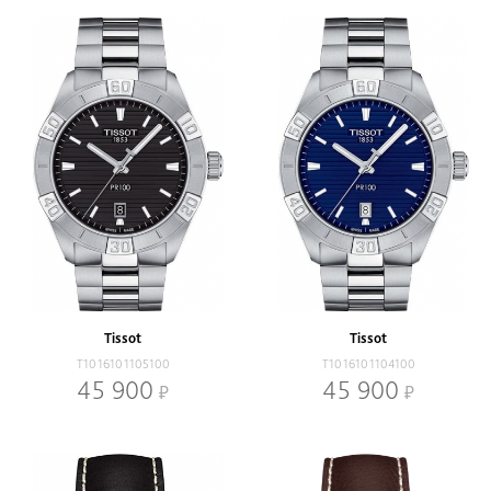
Tissot
Tissot
T1016101105100
T1016101104100
45 900
45 900