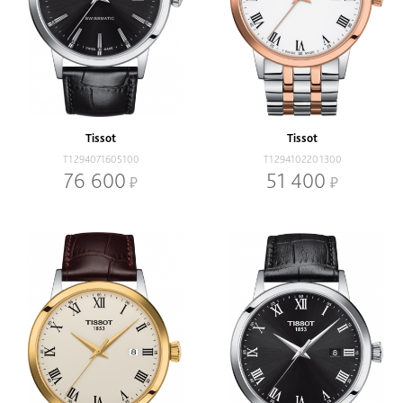
Tissot
Tissot
T1294071605100
T1294102201300
76 600
51 400