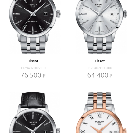
Tissot
Tissot
T1294071105100
T1294071103100
76 500
64 400