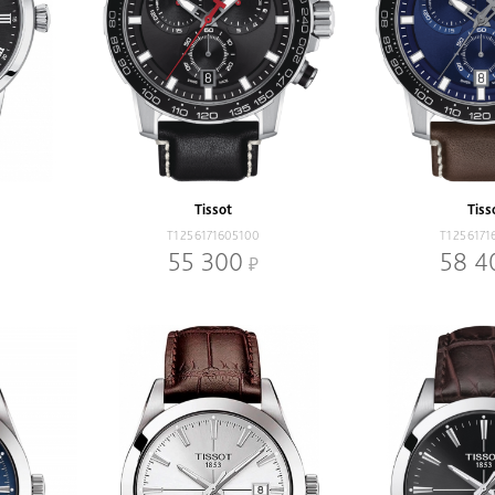
Tissot
Tiss
T1256171605100
T1256171
55 300
58 4