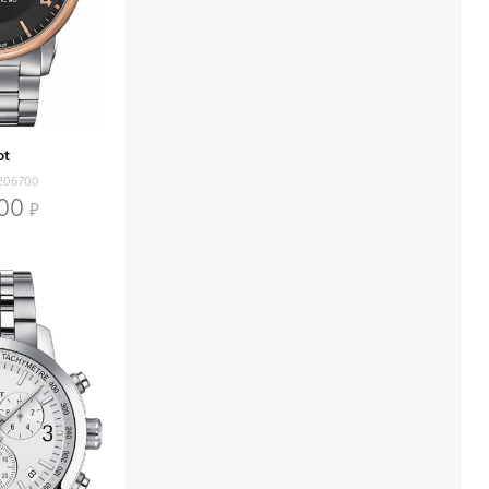
ot
206700
500