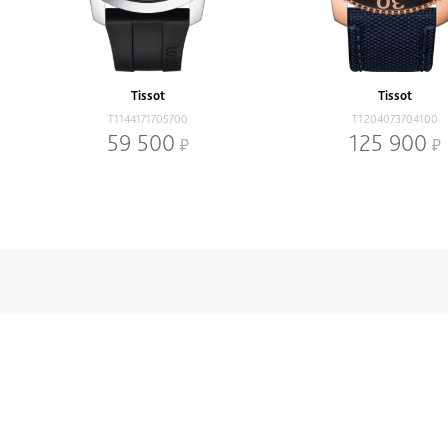
Tissot
Tissot
T1144171705700
T1204073704100
59 500
125 900
Нижнее меню
Скидки и
Наручные часы
Сервисный центр