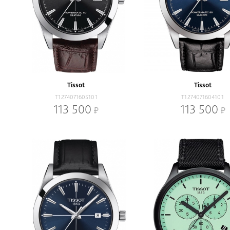
Tissot
Tissot
T1274071605101
T1274071604101
113 500
113 500