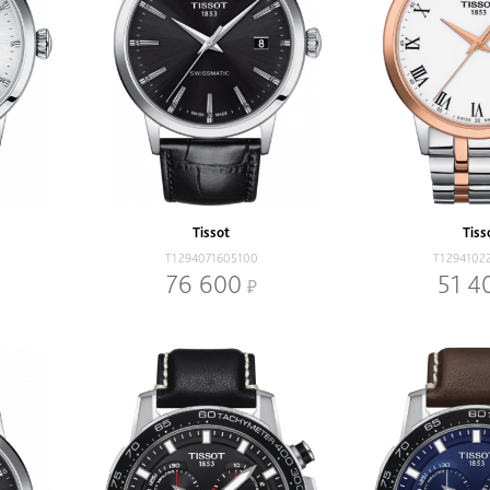
Tissot
Tiss
T1294071605100
T1294102
76 600
51 4