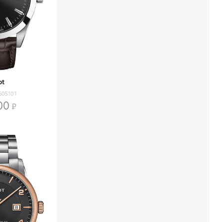
ot
605101
00