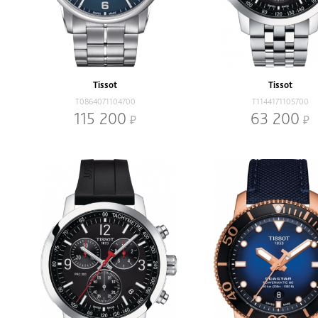
Tissot
Tissot
T0864071104700
T1144171105700
115 200
63 200