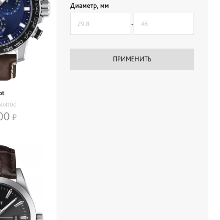
Диаметр, мм
-
ot
604100
00