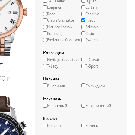
TAG Heuer
Jaguar
Longines
Certina
Rado
Candino
Union Glashutte
Tissot
Maurice Lacroix
Balmain
Bomberg
Casio
Frederique Constant
Swatch
Коллекции
Heritage Collection
T-Classic
ot
T-Lady
T-Sport
201300
00
Наличие
В наличии
Со скидкой
Механизм
Кварцевый
Механический
Браслет
Браслет
Ремень