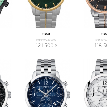
Tissot
Tiss
T0864072209700
T0864072
121 500
118 