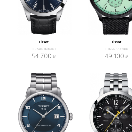
Tissot
Tissot
T1274101604101
T1166173709100
54 700
49 100