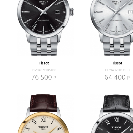
Tissot
Tissot
T1294071105100
T1294071103100
76 500
64 400