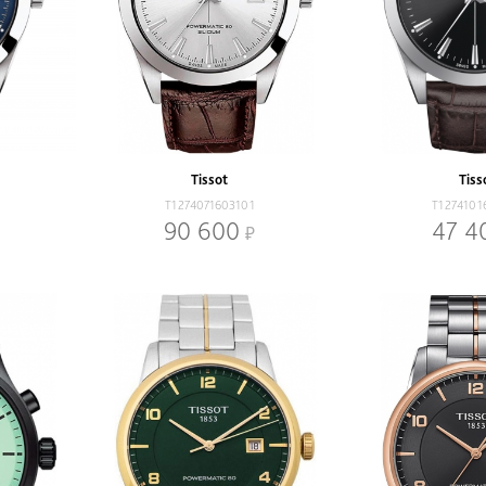
Tissot
Tiss
T1274071603101
T1274101
90 600
47 4