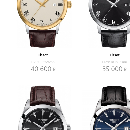
Tissot
Tissot
T1294102626300
T1294101605300
40 600
35 000