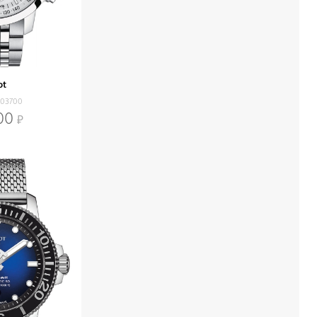
ot
103700
00