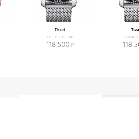
Tissot
Tiss
T1204071109100
T1204071
118 500
118 
 акции
Аксессуары
Информация