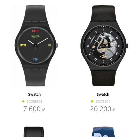
Swatch
Swatch
SO28B102
SS07B101
7 600
20 200