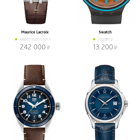
Maurice Lacroix
Swatch
AI6007-SS001-331-1
SO27B112
242 000
13 200