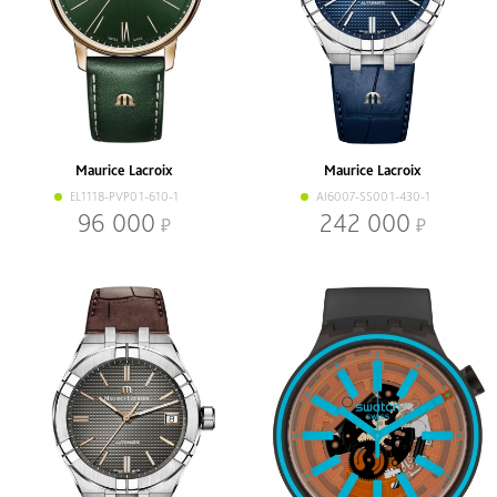
Maurice Lacroix
Maurice Lacroix
EL1118-PVP01-610-1
AI6007-SS001-430-1
96 000
242 000