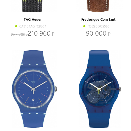
Наличие
В наличии
Со скидкой
TAG Heuer
Frederique Constant
Механизм
CAZ101AG.FC8304
FC-220DGS5B6
Кварцевый
Механический
210 960
90 000
263 700
Браслет
Браслет
Ремень
Диаметр, мм
-