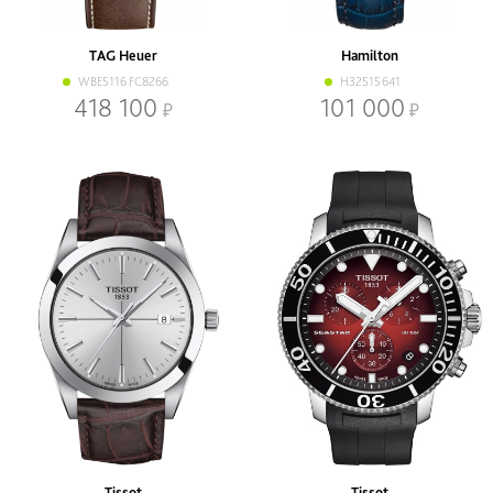
TAG Heuer
Hamilton
WBE5116.FC8266
H32515641
418 100
101 000
Tissot
Tissot