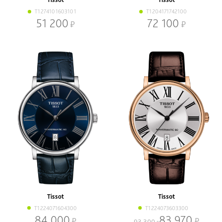
T1274101603101
T1204171742100
51 200
72 100
Tissot
Tissot
T1224071604300
T1224073603300
84 000
83 970
93 300