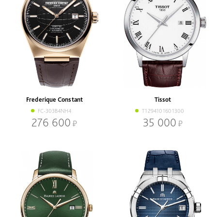
Frederique Constant
Tissot
FC-303B4NH4
T1294101601300
276 600
35 000