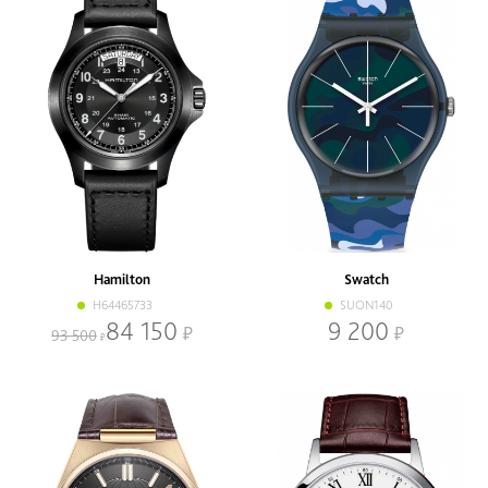
Hamilton
Swatch
H64465733
SUON140
84 150
9 200
93 500