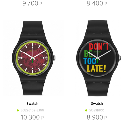
9 700
8 400
Swatch
Swatch
SO29B102-5300
SO29B100
10 300
8 900