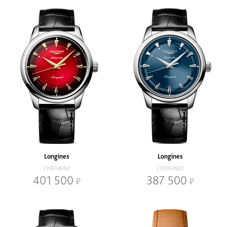
Longines
Longines
L16514092
L16504922
401 500
387 500