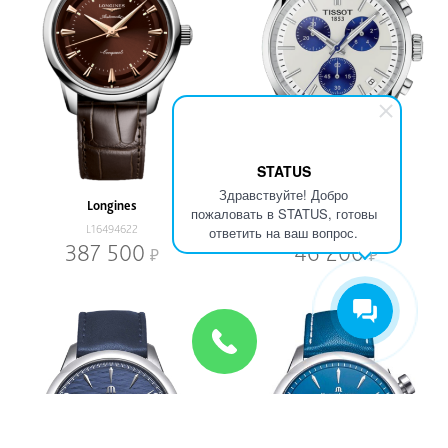
STATUS
Здравствуйте! Добро
Longines
Tissot
пожаловать в STATUS, готовы
L16494622
T1504171101100
ответить на ваш вопрос.
387 500
46 200