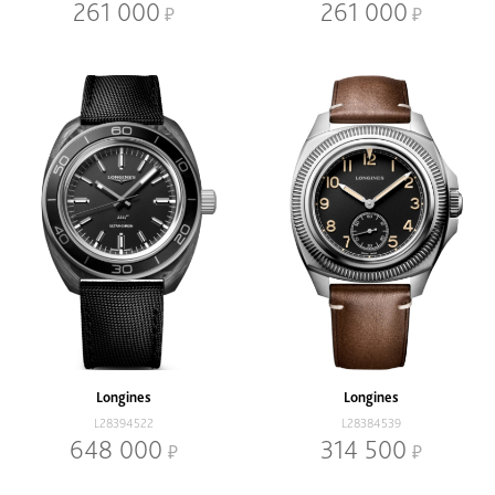
261 000
261 000
Longines
Longines
L28394522
L28384539
648 000
314 500