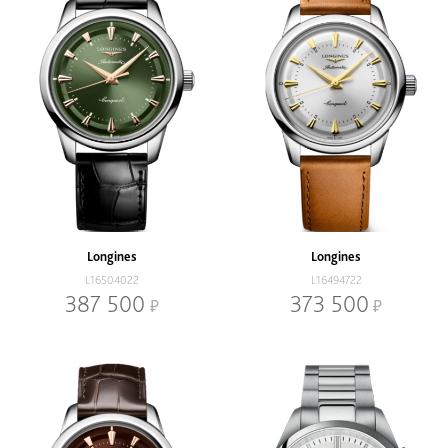
Longines
Longines
L16504022
L16494722
387 500
373 500