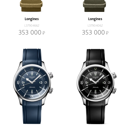
Наличие
В наличии
Со скидкой
Longines
Longines
Механизм
L37904662
L37904062
Кварцевый
Механический
353 000
353 000
Браслет
Браслет
Ремень
Диаметр, мм
-