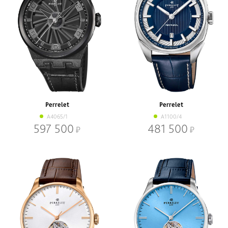
Perrelet
Perrelet
A4065/1
A1100/4
597 500
481 500