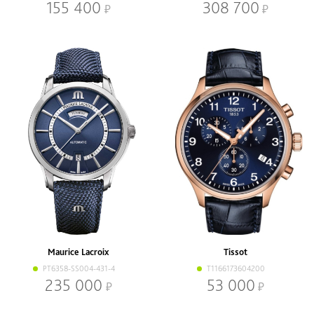
155 400
308 700
Maurice Lacroix
Tissot
PT6358-SS004-431-4
T1166173604200
235 000
53 000