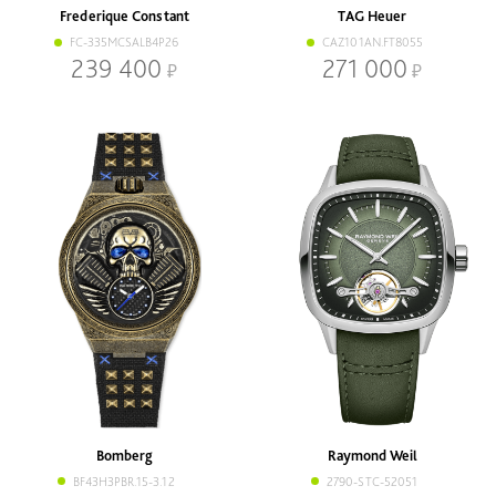
Frederique Constant
TAG Heuer
FC-335MCSALB4P26
CAZ101AN.FT8055
239 400
271 000
Bomberg
Raymond Weil
BF43H3PBR.15-3.12
2790-STC-52051