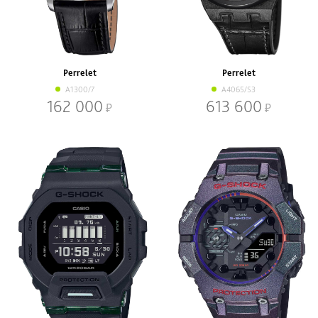
Perrelet
Perrelet
A1300/7
A4065/S3
162 000
613 600