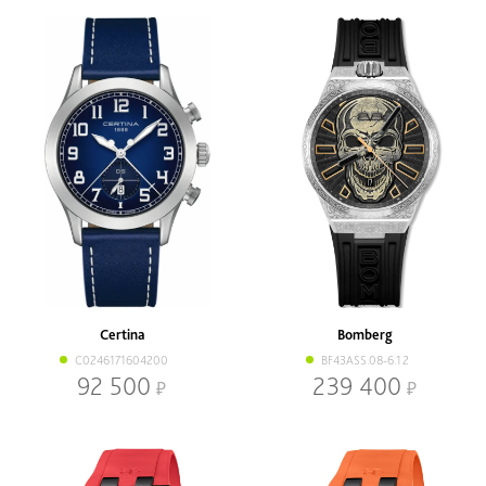
Certina
Bomberg
C0246171604200
BF43ASS.08-6.12
92 500
239 400