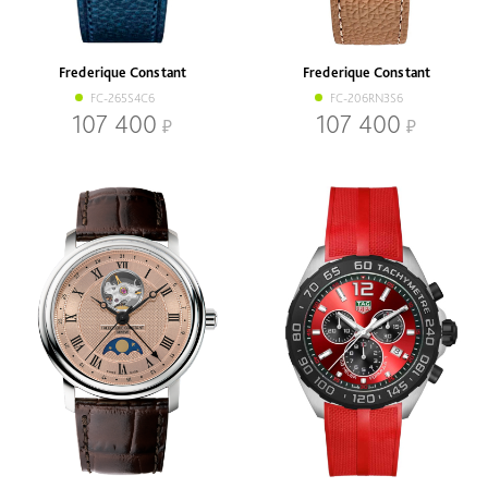
Наличие
В наличии
Со скидкой
Frederique Constant
Frederique Constant
Механизм
FC-265S4C6
FC-206RN3S6
Кварцевый
Механический
107 400
107 400
Браслет
Браслет
Ремень
Диаметр, мм
-