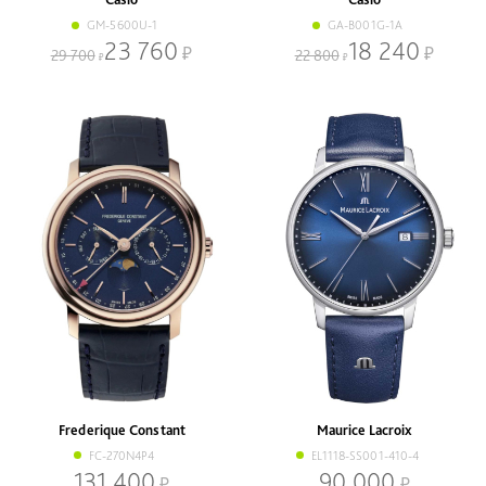
GM-5600U-1
GA-B001G-1A
23 760
18 240
29 700
22 800
Frederique Constant
Maurice Lacroix
FC-270N4P4
EL1118-SS001-410-4
131 400
90 000