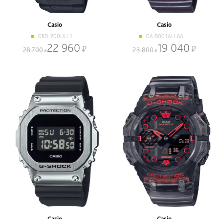
Casio
Casio
GBD-200UU-1
GA-B001AH-6A
22 960
19 040
28 700
23 800
Casio
Casio