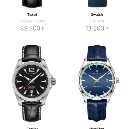
Tissot
Swatch
T0064071603300
SUON708
89 500
13 200
Certina
Hamilton