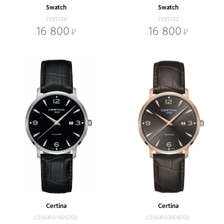
Swatch
Swatch
SYXS106
SYXS102
16 800
16 800
Certina
Certina
C0354101605700
C0354103608700