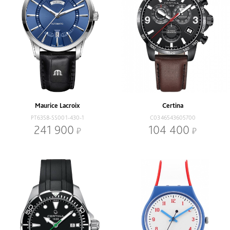
Maurice Lacroix
Certina
PT6358-SS001-430-1
C0346543605700
241 900
104 400