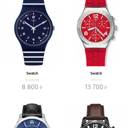
Swatch
Swatch
SUON130
YCS117
8 800
13 700