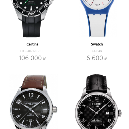
Certina
Swatch
C0324071705100
GN248
106 000
6 600