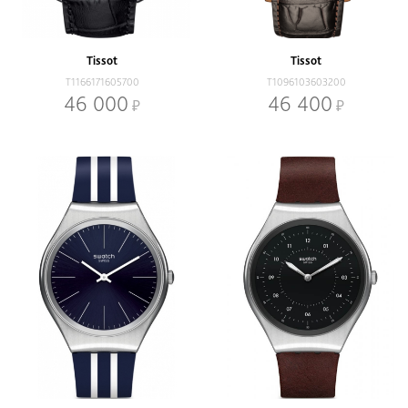
Наличие
В наличии
Со скидкой
Tissot
Tissot
Механизм
T1166171605700
T1096103603200
Кварцевый
Механический
46 000
46 400
Браслет
Браслет
Ремень
Диаметр, мм
-