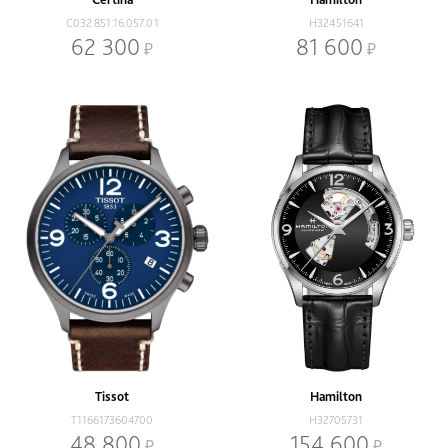
C032.851.16.057.01
H32451641
62 300
81 600
Tissot
Hamilton
T1166173604700
H32705731
48 800
154 600