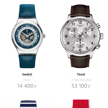
Swatch
Tissot
YIS417
T1166171603700
14 400
53 100