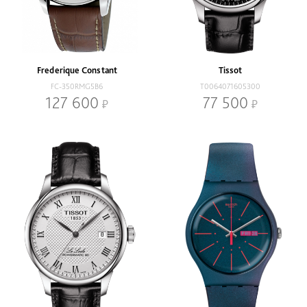
Frederique Constant
Tissot
FC-350RMG5B6
T0064071605300
127 600
77 500