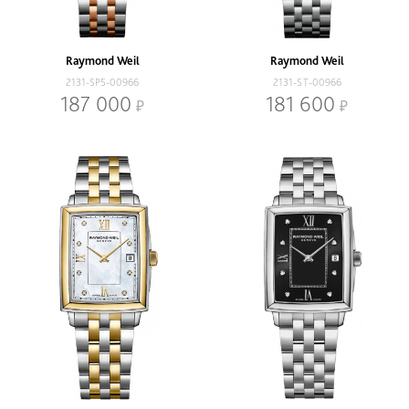
Millesime
Maestro
Toccata
Freelancer
Tango
Raymond Weil
Raymond Weil
2131-SP5-00966
2131-ST-00966
Наличие
187 000
181 600
В наличии
Со скидкой
Механизм
Кварцевый
Механический
Браслет
Браслет
Ремень
Диаметр, мм
-