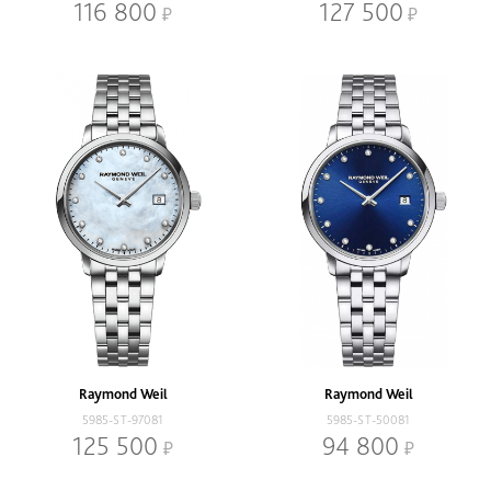
116 800
127 500
Raymond Weil
Raymond Weil
5985-ST-97081
5985-ST-50081
125 500
94 800