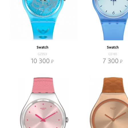
Swatch
Swatch
GZ353
GS165
10 300
7 300