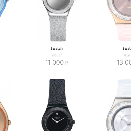
Swatch
Swat
YSS337
YLG1
11 000
13 0