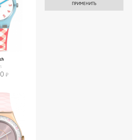
ch
25
00