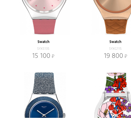
Swatch
Swatch
SYXS135
SYXG115
15 100
19 800