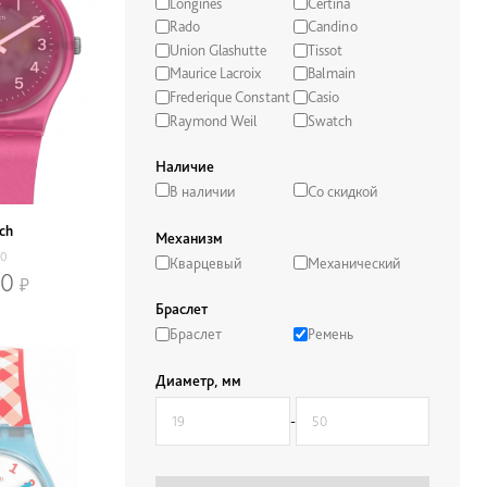
Longines
Certina
Rado
Candino
Union Glashutte
Tissot
Maurice Lacroix
Balmain
Frederique Constant
Casio
Raymond Weil
Swatch
Наличие
В наличии
Со скидкой
ch
Механизм
70
Кварцевый
Механический
00
Браслет
Браслет
Ремень
Диаметр, мм
-