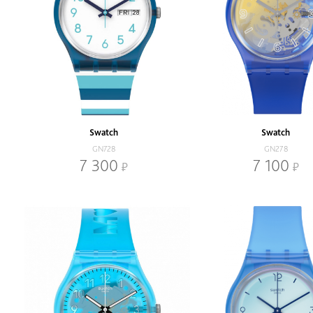
Swatch
Swatch
GN728
GN278
7 300
7 100