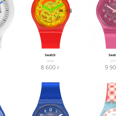
Swatch
Swat
GR185
GP1
8 600
9 9