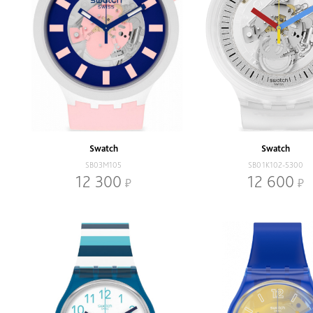
Swatch
Swatch
SB03M105
SB01K102-5300
12 300
12 600