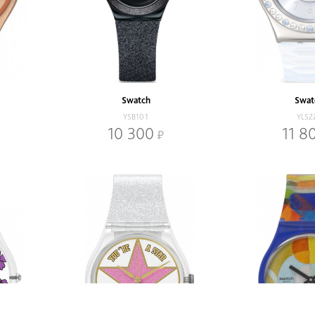
Swatch
Swat
YSB101
YLS2
10 300
11 8