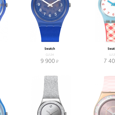
Swatch
Swat
GL124
LL1
9 900
7 4