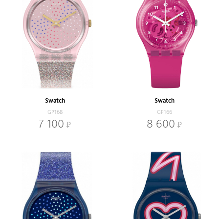
Swatch
Swatch
GP168
GP166
7 100
8 600