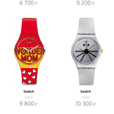
6 700
9 200
Swatch
Swatch
GZ338
GZ327
9 800
10 300