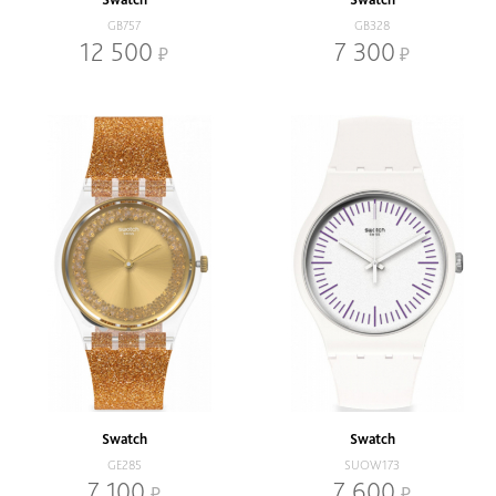
GB757
GB328
12 500
7 300
Swatch
Swatch
GE285
SUOW173
7 100
7 600