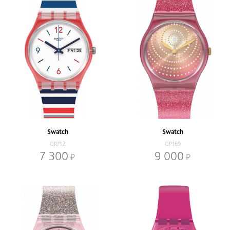
Swatch
Swatch
GR712
GP169
7 300
9 000