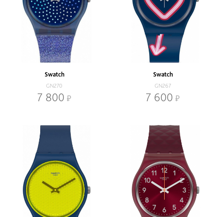
Swatch
Swatch
GN270
GN267
7 800
7 600