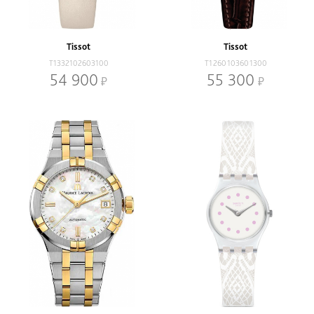
В наличии
Со скидкой
Механизм
Tissot
Tissot
Кварцевый
Механический
T1332102603100
T1260103601300
54 900
55 300
Браслет
Браслет
Ремень
Диаметр, мм
-