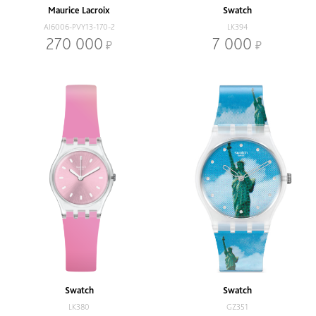
Maurice Lacroix
Swatch
AI6006-PVY13-170-2
LK394
270 000
7 000
Swatch
Swatch
LK380
GZ351