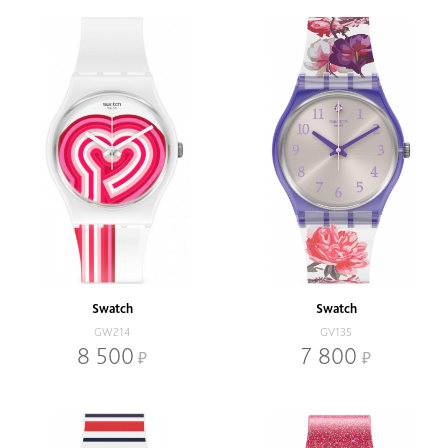
Swatch
Swatch
GW214
GV135
8 500
7 800