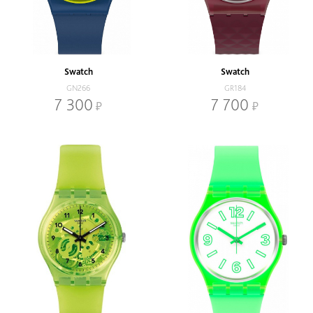
Swatch
Swatch
GN266
GR184
7 300
7 700