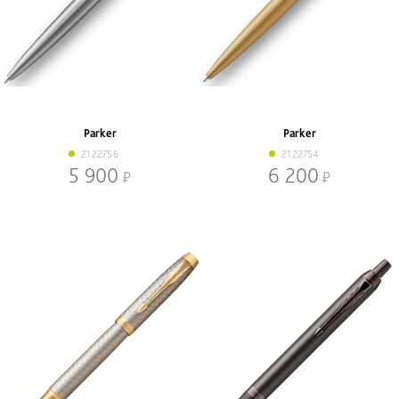
Parker
Parker
2122756
2122754
5 900
6 200