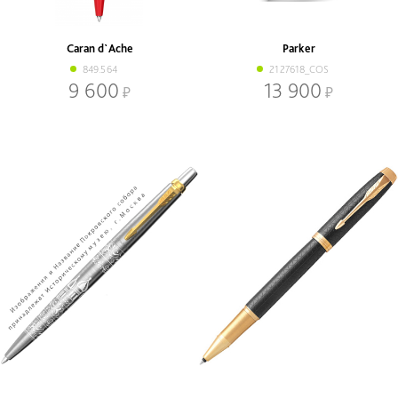
Зеленый
Фиолетовый
Золотой
Черный
Caran d`Ache
Parker
Коричневый
Ярко синий
849.564
2127618_COS
Красный
9 600
13 900
Наличие
В наличии
Со скидкой