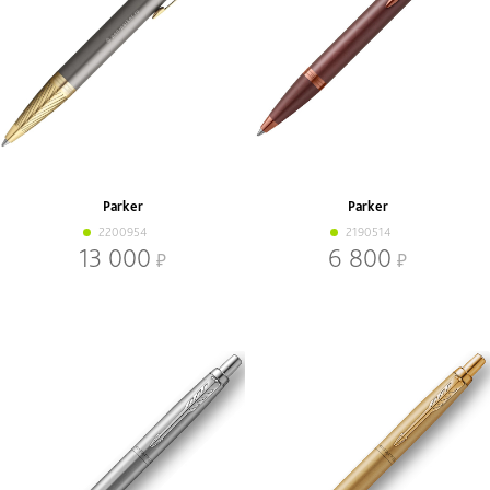
Parker
Parker
2200954
2190514
13 000
6 800