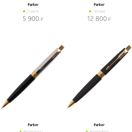
Parker
Parker
2126175
1931660
5 900
12 800
Parker
Parker
9000020142
9000018416