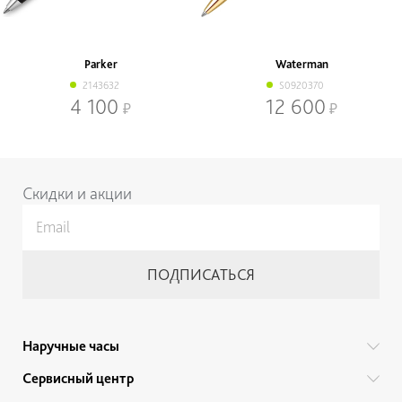
Parker
Waterman
2143632
S0920370
4 100
12 600
Нижнее меню
Скидки и акции
Наручные часы
Все бренды
Сервисный центр
Мужские часы