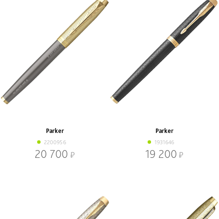
Parker
Parker
2200956
1931646
20 700
19 200