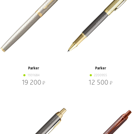
Parker
Parker
1931684
2200955
19 200
12 500