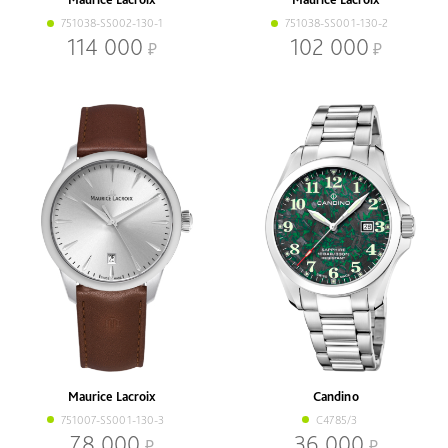
751038-SS002-130-1
751038-SS001-130-2
114 000
102 000
Maurice Lacroix
Candino
751007-SS001-130-3
C4785/3
78 000
36 000