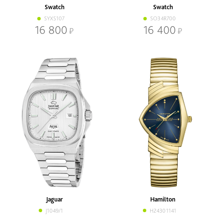
Swatch
Swatch
SYXS107
SO34R700
16 800
16 400
Jaguar
Hamilton
J1049/1
H24301141