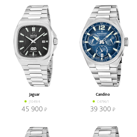
Jaguar
Candino
J1049/4
C4796/1
45 900
39 300