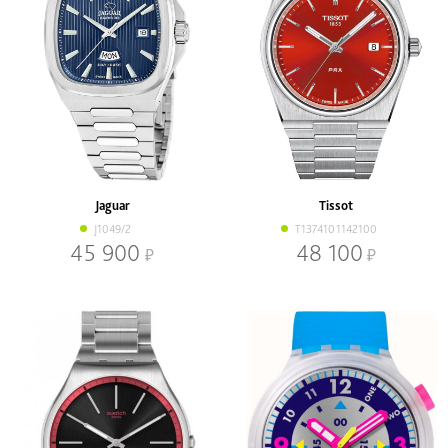
Jaguar
Tissot
J1049/2
T1374101142100
45 900
48 100