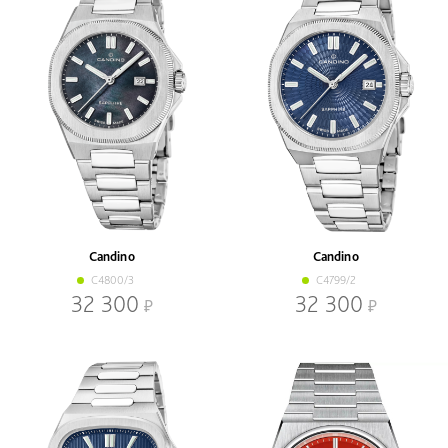
Candino
Candino
C4800/3
C4799/2
32 300
32 300