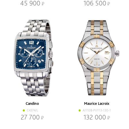
45 900
106 500
Candino
Maurice Lacroix
C4374/L
AI1108-PVY13-130-1
27 700
132 000