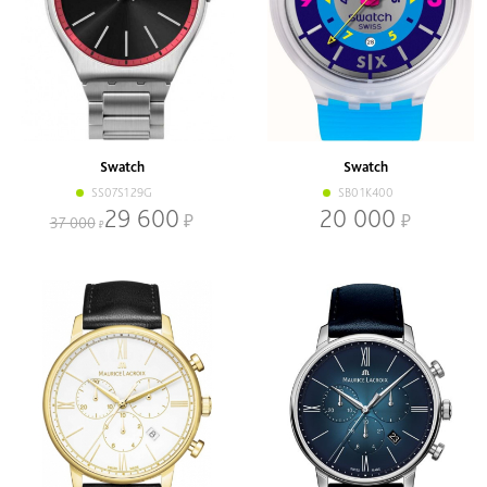
Swatch
Swatch
SS07S129G
SB01K400
29 600
20 000
37 000