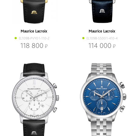
Maurice Lacroix
Maurice Lacroix
EL1098-PVY01-110-2
EL1098-SS001-410-4
118 800
114 000