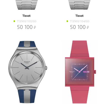
Наличие
В наличии
Со скидкой
Tissot
Tissot
Механизм
T1374101105100
T1374101104100
Кварцевый
Механический
50 100
50 100
Браслет
Браслет
Ремень
Диаметр, мм
-