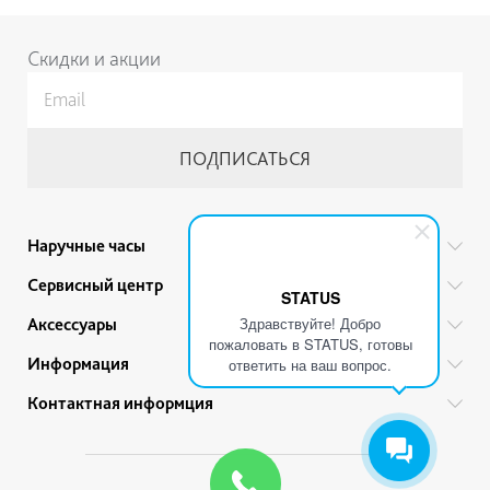
Скидки и акции
Наручные часы
Все бренды
Сервисный центр
STATUS
Мужские часы
Гарантийный ремонт
Здравствуйте! Добро
Аксессуары
Женские часы
пожаловать в STATUS, готовы
Тех. обслуживание
Ручки
Информация
Детские часы
ответить на ваш вопрос.
Прайс
Украшения
Акции
Привилегии
Контактная информция
Советы по уходу
Ремешки для часов
Гарантии и качество товара
Политика обработки персональных данных
+7 (812) 200-46-37
Браслеты
Рассрочка
Условия продажи