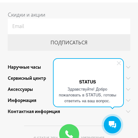
Скидки и акции
Наручные часы
Все бренды
Сервисный центр
STATUS
Мужские часы
Гарантийный ремонт
Здравствуйте! Добро
Аксессуары
Женские часы
пожаловать в STATUS, готовы
Тех. обслуживание
Ручки
Информация
Детские часы
ответить на ваш вопрос.
Прайс
Украшения
Акции
Привилегии
Контактная информция
Советы по уходу
Ремешки для часов
Гарантии и качество товара
Политика обработки персональных данных
+7 (812) 200-46-37
Браслеты
Рассрочка
Условия продажи