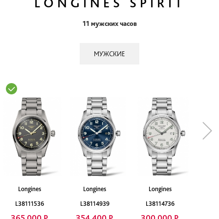
LONGINES SPIRIT
11 мужских часов
МУЖСКИЕ
Longines
Longines
Longines
L38111536
L38114939
L38114736
365 000 Р
354 400 Р
300 000 Р