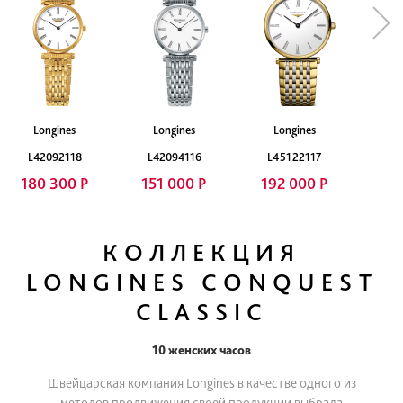
Longines
Longines
Longines
L42092118
L42094116
L45122117
180 300 Р
151 000 Р
192 000 Р
КОЛЛЕКЦИЯ
LONGINES CONQUEST
CLASSIC
10 женских часов
Швейцарская компания Longines в качестве одного из