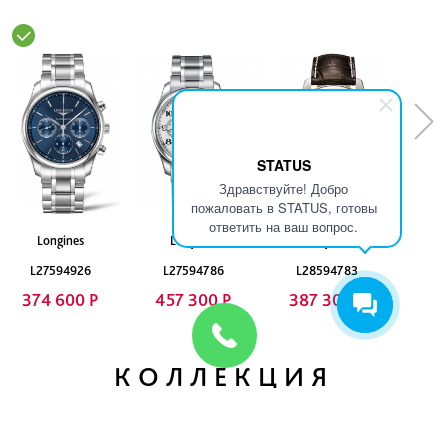
STATUS
Здравствуйте! Добро
пожаловать в STATUS, готовы
ответить на ваш вопрос.
Longines
Longines
Longines
L27594926
L27594786
L28594783
374 600 Р
457 300 Р
387 300 Р
КОЛЛЕКЦИЯ
LONGINES
HYDROCONQUEST