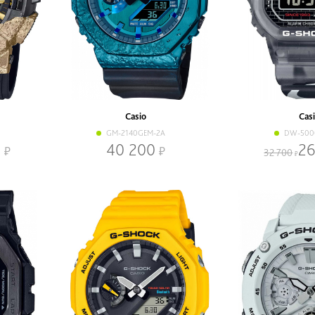
Casio
Cas
GM-2140GEM-2A
DW-500
0
40 200
26
32 700