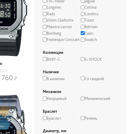
TAG Heuer
Jaguar
Longines
Certina
Rado
Candino
Union Glashutte
Tissot
Maurice Lacroix
Balmain
Bomberg
Casio
Frederique Constant
Swatch
Коллекции
BABY-G
G-SHOCK
io
0U-1
Наличие
 760
В наличии
Со скидкой
Механизм
Кварцевый
Механический
Браслет
Браслет
Ремень
Диаметр, мм