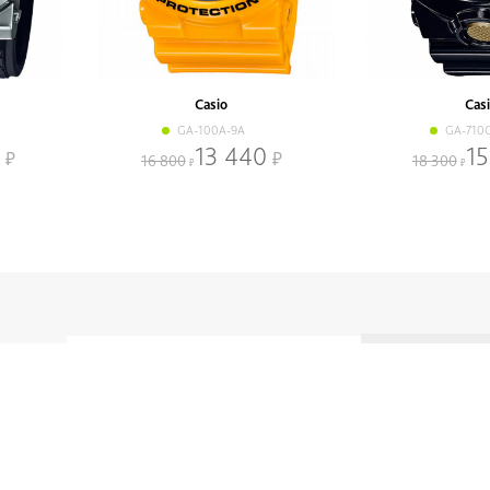
Casio
Cas
GA-100A-9A
GA-710
13 440
15
16 800
18 300
 акции
Аксессуары
Информация