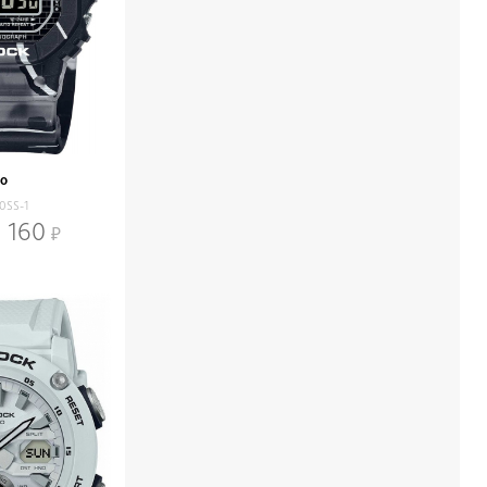
io
0SS-1
 160