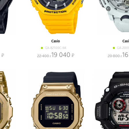
Casio
Cas
GA-B2100C-9A
GA-200
19 040
16
22 400
20 800