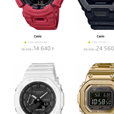
Casio
Casio
GBA-900RD-4A
GBX-100NS-1
14 640
24 560
18 300
30 700