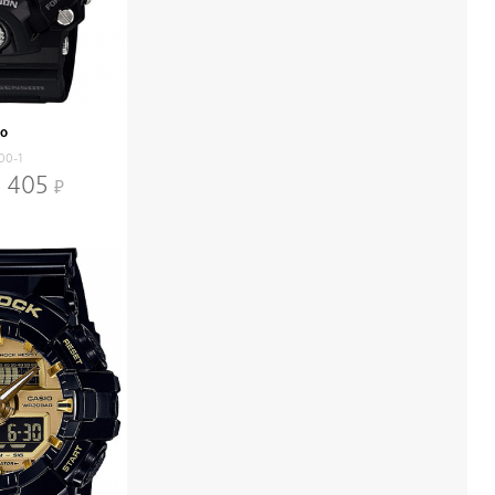
io
00-1
 405