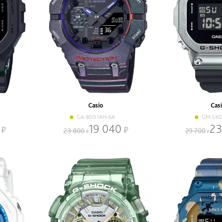
Casio
Cas
GA-B001AH-6A
GM-560
19 040
23
23 800
29 700