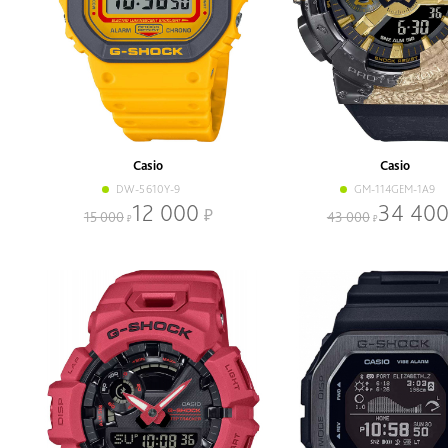
Casio
Casio
DW-5610Y-9
GM-114GEM-1A9
12 000
34 40
15 000
43 000