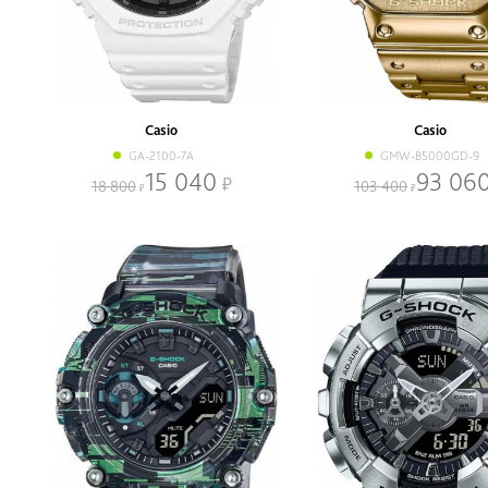
Casio
Casio
GA-2100-7A
GMW-B5000GD-9
15 040
93 06
18 800
103 400