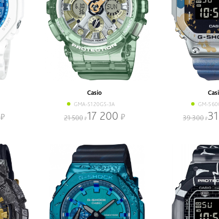
Casio
Cas
GMA-S120GS-3A
GM-560
17 200
31
21 500
39 300