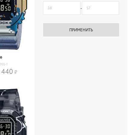
-
io
0SS-1
 440