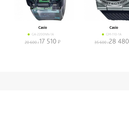
Casio
Casio
GA-2200NN-1A
GM-110-1A
17 510
28 480
20 600
35 600
Нижнее меню
Скидки и
Наручные часы
Сервисный центр