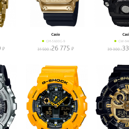
Casio
Cas
GM-5600G-9
GW-94
0
26 775
33
31 500
39 300