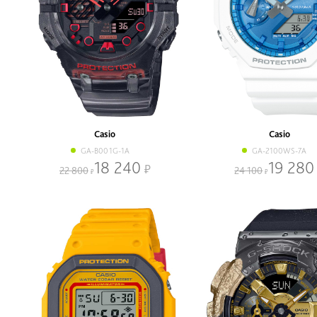
Casio
Casio
GA-B001G-1A
GA-2100WS-7A
18 240
19 280
22 800
24 100