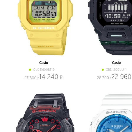
Casio
Casio
GLX-5600RT-9
GBD-200UU-1
14 240
22 960
17 800
28 700