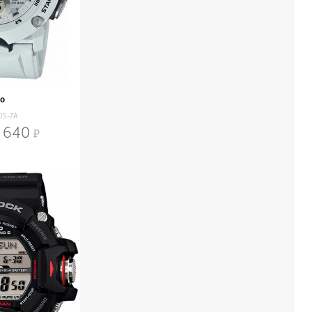
io
0S-7A
 640