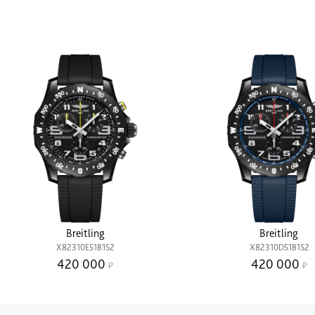
Breitling
Breitling
X82310E51B1S2
X82310D51B1S2
420 000
420 000