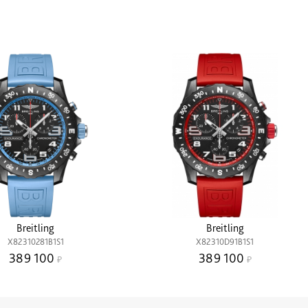
Breitling
Breitling
X82310281B1S1
X82310D91B1S1
389 100
389 100