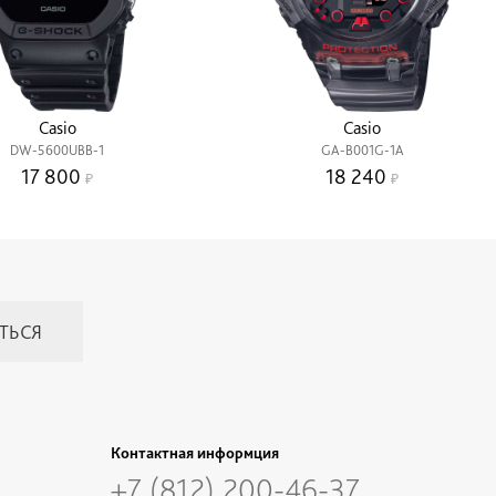
Casio
Casio
DW-5600UBB-1
GA-B001G-1A
17 800
18 240
Контактная информция
+7 (812) 200-46-37