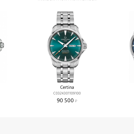
Certina
C0324301109100
90 500