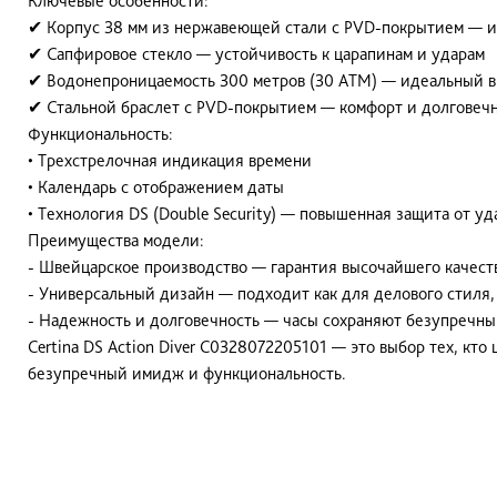
Ключевые особенности:
✔ Корпус 38 мм из нержавеющей стали с PVD-покрытием — и
✔ Сапфировое стекло — устойчивость к царапинам и ударам
✔ Водонепроницаемость 300 метров (30 ATM) — идеальный вы
✔ Стальной браслет с PVD-покрытием — комфорт и долговеч
Функциональность:
•
Трехстрелочная индикация времени
•
Календарь с отображением даты
•
Технология DS (Double Security) — повышенная защита от уд
Преимущества модели:
- Швейцарское производство — гарантия высочайшего качест
- Универсальный дизайн — подходит как для делового стиля, 
- Надежность и долговечность — часы сохраняют безупречны
Certina DS Action Diver C0328072205101 — это выбор тех, кт
безупречный имидж и функциональность.