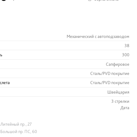
Механический с автоподзаводом
38
ть
300
Сапфировое
Сталь/PVD покрытие
слета
Сталь/PVD покрытие
Швейцария
3 стрелки
Дата
Литейный пр., 27
Большой пр. ПС, 60