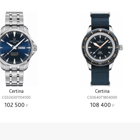
Certina
Certina
C0324301104100
C0364071804000
102 500
108 400