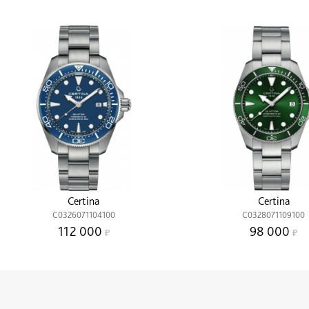
Certina
Certina
C0326071104100
C0328071109100
112 000
98 000