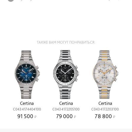
ТАКЖЕ ВАМ МОГУТ ПОНРАВИТЬСЯ:
Certina
Certina
Certina
C0434174404100
C0434172205100
C0434172203100
91 500
79 000
78 800