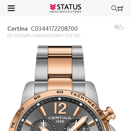
Certina
C0344172208700
DS PODIUM CHRONOGRAPH 1/10 SEC