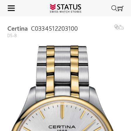
Certina
C0334512203100
DS-8