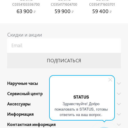
C0354103336700
C0354171604700
C0354171603701
63 900
59 900
59 400
Скидки и акции
Наручные часы
Все бренды
Сервисный центр
STATUS
Мужские часы
Гарантийный ремонт
Здравствуйте! Добро
Аксессуары
Женские часы
пожаловать в STATUS, готовы
Тех. обслуживание
Ручки
Информация
Детские часы
ответить на ваш вопрос.
Прайс
Украшения
Акции
Привилегии
Контактная информция
Советы по уходу
Ремешки для часов