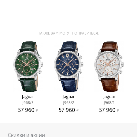
ТАКЖЕ ВАМ МОГУТ ПОНРАВИТЬСЯ:
Jaguar
Jaguar
Jaguar
J968/3
J968/2
J968/1
57 960
57 960
57 960
Скидки и акции