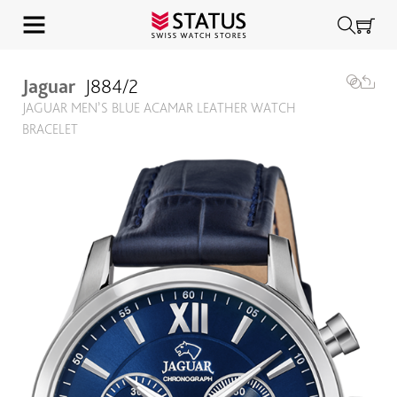
Jaguar
J884/2
JAGUAR MEN’S BLUE ACAMAR LEATHER WATCH
BRACELET