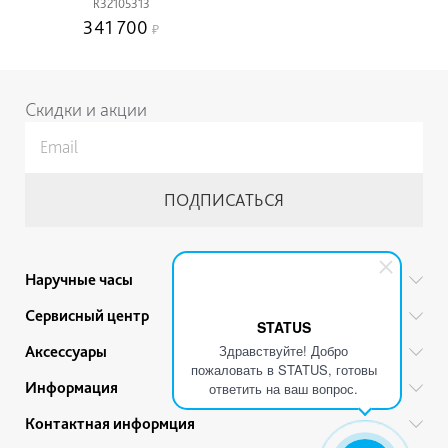
R32105313
341 700
Скидки и акции
Наручные часы
Все бренды
Сервисный центр
STATUS
Мужские часы
Гарантийный ремонт
Здравствуйте! Добро
Аксессуары
Женские часы
пожаловать в STATUS, готовы
Тех. обслуживание
Ручки
Информация
Детские часы
ответить на ваш вопрос.
Прайс
Украшения
Акции
Привилегии
Контактная информция
Советы по уходу
Ремешки для часов
Гарантии и качество товара