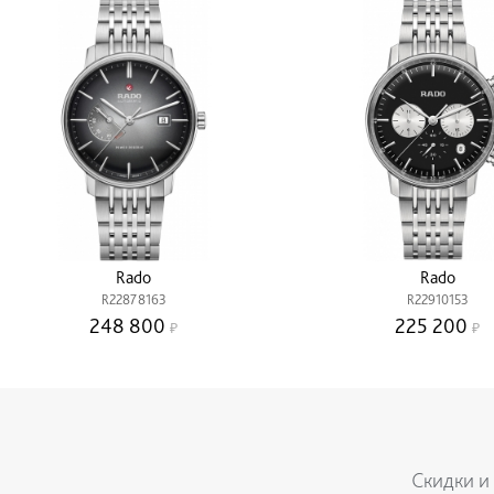
Rado
Rado
R22878163
R22910153
248 800
225 200
Скидки и