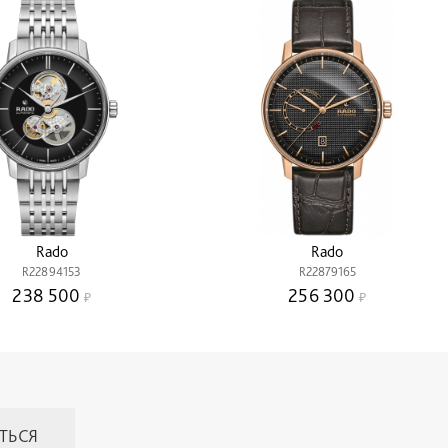
Rado
Rado
R22894153
R22879165
238 500
256 300