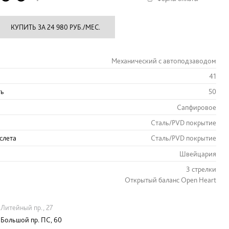
КУПИТЬ ЗА 24 980 РУБ./МЕС.
Механический с автоподзаводом
41
ть
50
Сапфировое
Сталь/PVD покрытие
слета
Сталь/PVD покрытие
Швейцария
3 стрелки
Открытый баланс Open Heart
Литейный пр., 27
Большой пр. ПС, 60