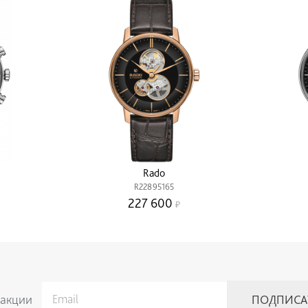
Rado
R22895165
227 600
 акции