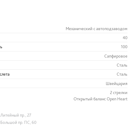
Механический с автоподзаводом
40
ть
100
Сапфировое
Сталь
слета
Сталь
Швейцария
2 стрелки
Открытый баланс Open Heart
Литейный пр., 27
Большой пр. ПС, 60