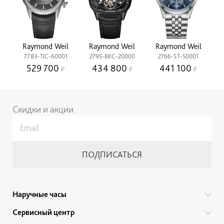
Raymond Weil
Raymond Weil
Raymond Weil
7783-TIC-60001
2795-BKC-20000
2766-ST-50001
529 700
434 800
441 100
Скидки и акции
Наручные часы
Все бренды
Сервисный центр
Мужские часы