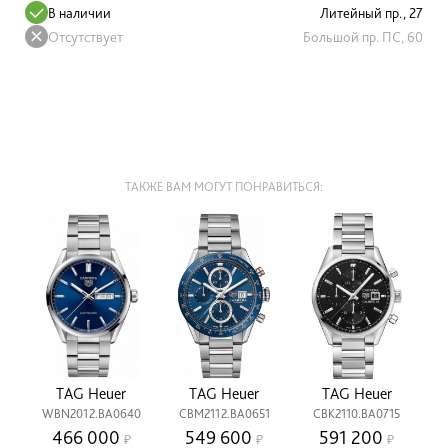
В наличии
Литейный пр., 27
Отсутствует
Большой пр. ПС, 60
ТАКЖЕ ВАМ МОГУТ ПОНРАВИТЬСЯ:
TAG Heuer
TAG Heuer
TAG Heuer
WBN2012.BA0640
CBM2112.BA0651
CBK2110.BA0715
466 000
549 600
591 200