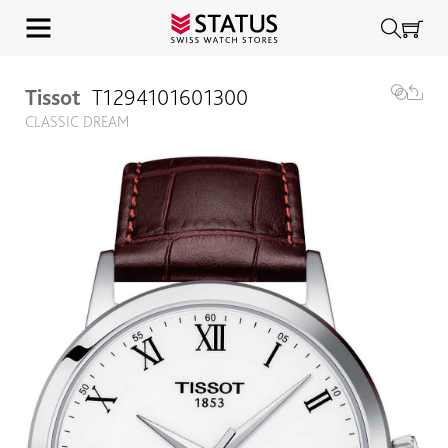
Tissot
T1294101601300
CLASSIC DREAM