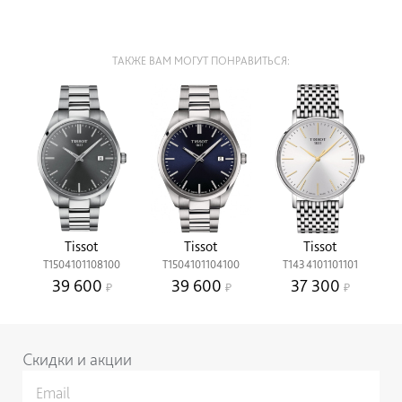
ТАКЖЕ ВАМ МОГУТ ПОНРАВИТЬСЯ:
Tissot
Tissot
Tissot
T1504101108100
T1504101104100
T1434101101101
39 600
39 600
37 300
Скидки и акции