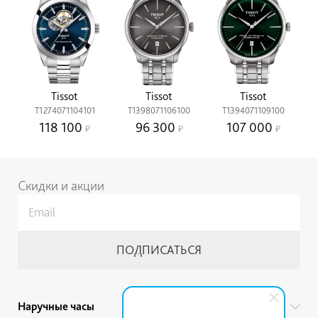
Tissot
Tissot
Tissot
T1274071104101
T1398071106100
T1394071109100
118 100
96 300
107 000
Скидки и акции
Наручные часы