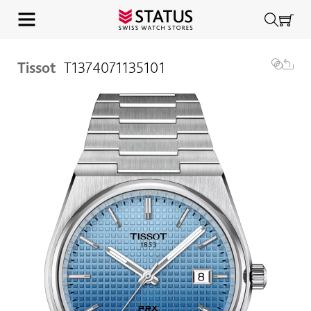
Tissot
T1374071135101