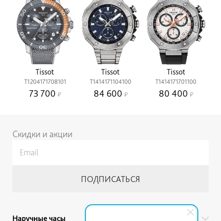
Tissot
Tissot
Tissot
T1204171708101
T1414171104100
T1414171701100
73 700
84 600
80 400
Скидки и акции
Наручные часы