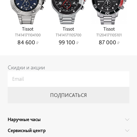
Tissot
Tissot
Tissot
T1414171104100
T1414171105700
T1204171105101
84 600
99 100
87 000
Скидки и акции
Наручные часы
Все бренды
Сервисный центр
Мужские часы