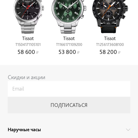
Tissot
Tissot
Tissot
T1504171105101
T1166171109200
T1256173608100
58 600
53 800
58 200
Скидки и акции
Наручные часы