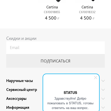
Certina
Certina
C610018855
C610018332
4 500
4 500
Скидки и акции
Наручные часы
Все бренды
Сервисный центр
STATUS
Мужские часы
Гарантийный ремонт
Здравствуйте! Добро
Аксессуары
Женские часы
пожаловать в STATUS, готовы
Тех. обслуживание
Ручки
Информация
Детские часы
ответить на ваш вопрос.
Прайс