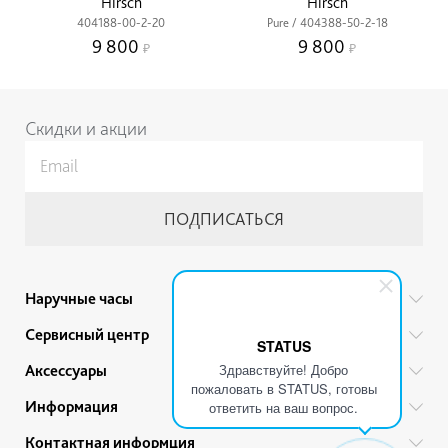
Hirsch
Hirsch
404188-00-2-20
Pure / 404388-50-2-18
9 800
9 800
Скидки и акции
Наручные часы
Все бренды
Сервисный центр
STATUS
Мужские часы
Гарантийный ремонт
Здравствуйте! Добро
Аксессуары
Женские часы
пожаловать в STATUS, готовы
Тех. обслуживание
Ручки
Информация
Детские часы
ответить на ваш вопрос.
Прайс
Украшения
Акции
Привилегии
Контактная информция
Советы по уходу