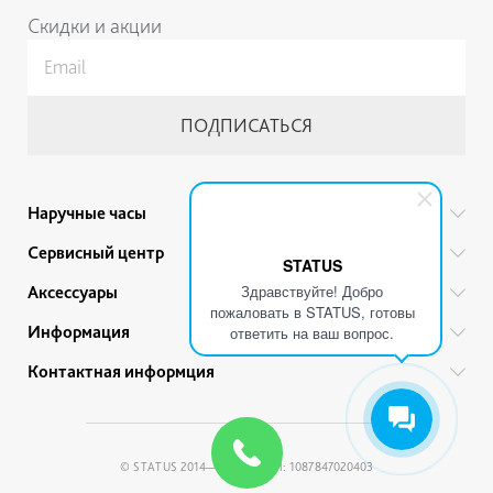
Скидки и акции
Наручные часы
Все бренды
Сервисный центр
STATUS
Мужские часы
Гарантийный ремонт
Здравствуйте! Добро
Аксессуары
Женские часы
пожаловать в STATUS, готовы
Тех. обслуживание
Ручки
Информация
Детские часы
ответить на ваш вопрос.
Прайс
Украшения
Акции
Привилегии
Контактная информция
Советы по уходу
Ремешки для часов
Гарантии и качество товара
Политика обработки персональных данных
+7 (812) 200-46-37
Браслеты
Рассрочка
Условия продажи
Адреса магазинов
© STATUS 2014—2026 / ОГРН: 1087847020403
Правовая информация