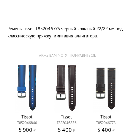
Ремень Tissot T852046775 черный кожаный 22/22 мм под
классическую пряжку, имитация аллигатора.
ТАКЖЕ ВАМ МОГУТ ПОНРАВИТЬСЯ:
Tissot
Tissot
Tissot
T852046840
T852046836
T852046773
5 900
5 400
5 400