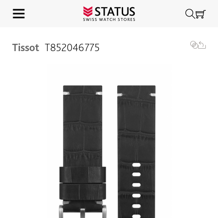
Tissot
T852046775