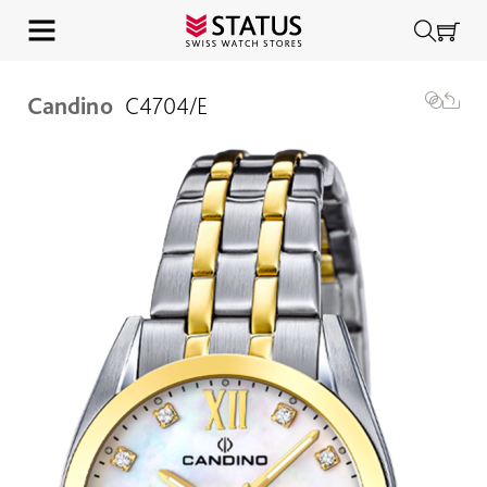
Candino
C4704/E