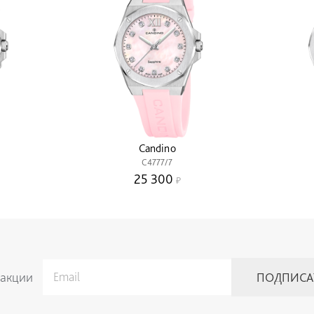
Candino
C4777/7
25 300
 акции