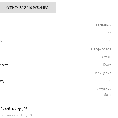
КУПИТЬ ЗА 2 110 РУБ./МЕС.
Кварцевый
33
ть
50
Сапфировое
Сталь
слета
Кожа
Швейцария
ату
10
3 стрелки
Дата
Литейный пр., 27
Большой пр. ПС, 60