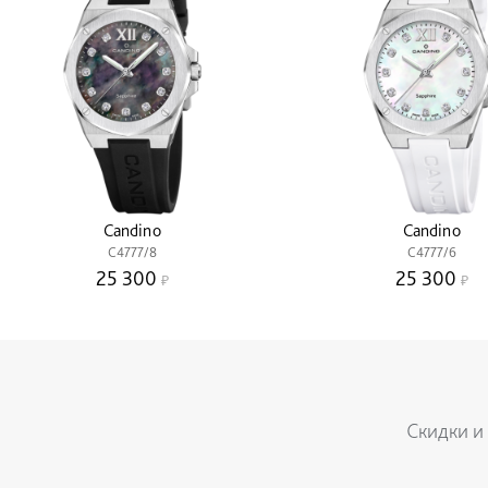
Candino
Candino
C4777/8
C4777/6
25 300
25 300
Скидки и