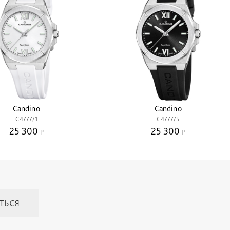
Candino
Candino
C4777/1
C4777/5
25 300
25 300