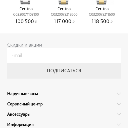
Certina
Certina
Certina
C0320071105100
C0320072212600
C0320072211600
100 500
117 000
118 500
Скидки и акции
Наручные часы
Все бренды
Сервисный центр
Мужские часы
Гарантийный ремонт
Аксессуары
Женские часы
Тех. обслуживание
Ручки
Информация
Детские часы
Прайс