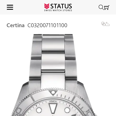
Certina
C0320071101100