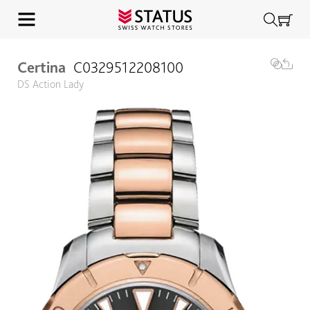
Certina
C0329512208100
DS Action Lady