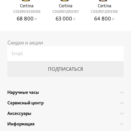
Certina
Certina
Certina
C0329513336100
C0329512203101
C0329512203100
68 800
63 000
64 800
Скидки и акции
Наручные часы
Все бренды
Сервисный центр
Мужские часы
Гарантийный ремонт
Аксессуары
Женские часы
Тех. обслуживание
Ручки
Информация
Детские часы
Прайс
Украшения