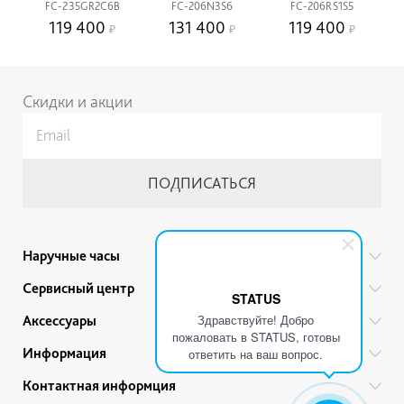
FC-235GR2C6B
FC-206N3S6
FC-206RS1S5
119 400
131 400
119 400
Скидки и акции
Наручные часы
Все бренды
Сервисный центр
STATUS
Мужские часы
Гарантийный ремонт
Здравствуйте! Добро
Аксессуары
Женские часы
пожаловать в STATUS, готовы
Тех. обслуживание
Ручки
Информация
Детские часы
ответить на ваш вопрос.
Прайс
Украшения
Акции
Привилегии
Контактная информция
Советы по уходу
Ремешки для часов
Гарантии и качество товара