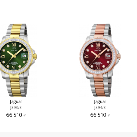
Jaguar
Jaguar
J893/3
J894/3
66 510
66 510