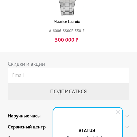
Maurice Lacroix
AI6006-SS00F-550-E
300 000 Р
Скидки и акции
Наручные часы
Все бренды
Сервисный центр
STATUS
Мужские часы
Гарантийный ремонт