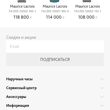
Maurice Lacroix
Maurice Lacroix
Maurice Lacroix
FA1205-SS002-160-1
FA1205-SS001-160-4
FA1205-SS002-110-1
118 800
114 000
108 000
Скидки и акции
Наручные часы
Все бренды
Сервисный центр
Мужские часы
Гарантийный ремонт
Аксессуары
Женские часы
Тех. обслуживание
Ручки
Информация
Детские часы
Прайс