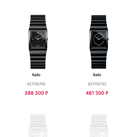
Rado
Rado
R21702702
R21702732
388 300 Р
481 500 Р