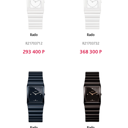
Rado
Rado
R21703712
R21703732
293 400 Р
368 300 Р
Rado
Rado