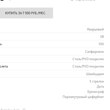
КУПИТЬ ЗА 7 930 РУБ./МЕС.
Кварцевый
38
ть
100
Сапфировое
Сталь/PVD покрытие
слета
Сталь/PVD покрытие
Швейцария
3 стрелки
Дата
Хронограф
Перламутровый циферблат
Литейный пр., 27