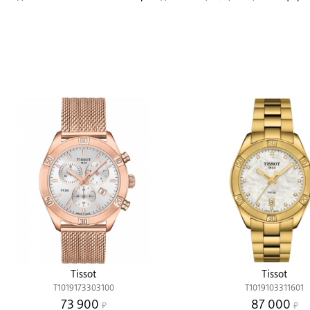
Tissot
Tissot
T1019173303100
T1019103311601
73 900
87 000