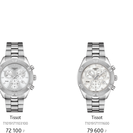
Tissot
Tissot
T1019171103100
T1019171111600
72 100
79 600