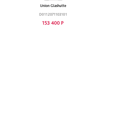
Union Glashutte
D0112071103101
153 400 Р