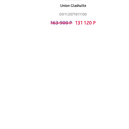
Union Glashutte
D0112071611100
163 900 Р
131 120 Р