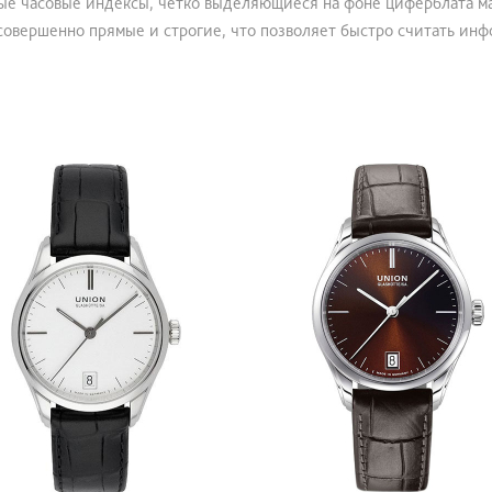
е часовые индексы, четко выделяющиеся на фоне циферблата мат
совершенно прямые и строгие, что позволяет быстро считать инф