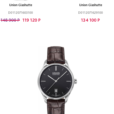
Union Glashutte
Union Glashutte
D0112071603100
D0112071629100
148 900 Р
119 120 Р
134 100 Р