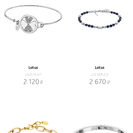
Lotus
Lotus
LS2014-2/1
LS2308-2/2
2 120
2 670