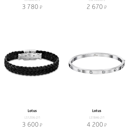
3 780
2 670
Lotus
Lotus
LS1206-2/1
LS1846-2/1
3 600
4 200