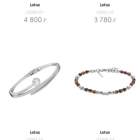
Lotus
Lotus
LS2263-2/1
LS2021-2/2
4 800
3 780
Lotus
Lotus
LS1843-2/5
LS2308-2/3