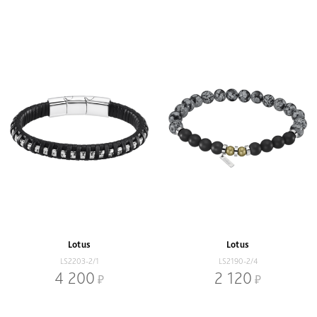
Lotus
Lotus
LS2203-2/1
LS2190-2/4
4 200
2 120