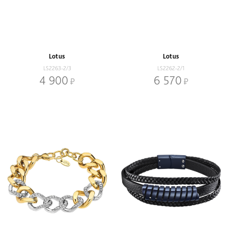
Lotus
Lotus
LS2263-2/3
LS2262-2/1
4 900
6 570