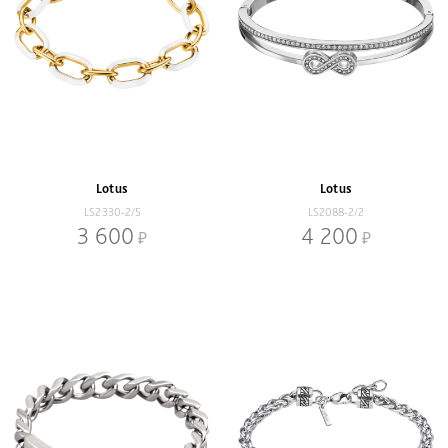
Lotus
Lotus
LS2330-2/5
LS2088-2/2
3 600
4 200