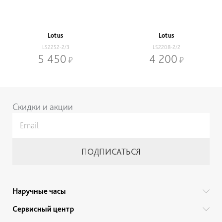
Lotus
Lotus
LS2252-2/3
LS2208-2/2
5 450
4 200
Нижнее меню
Скидки и акции
Наручные часы
Все бренды
Сервисный центр
Мужские часы