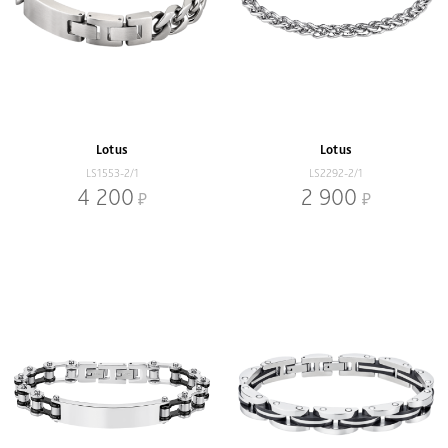
Lotus
Lotus
LS1553-2/1
LS2292-2/1
4 200
2 900