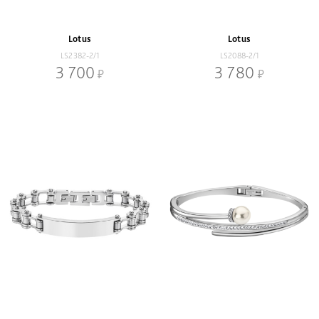
Зеленый
Стальной
Золотой
Цветной
Lotus
Lotus
Коричневый
Черный
Красный
LS2382-2/1
LS2088-2/1
3 700
3 780
Наличие
В наличии
Со скидкой