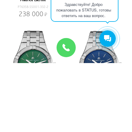
Здравствуйте! Добро
PT6358-SS001-332-2
AI1018-SS001-432-4
пожаловать в STATUS, готовы
238 000
187 600
ответить на ваш вопрос.
Maurice Lacroix
Maurice Lacroix
AI1108-SS002-630-1
AI1108-SS002-430-1
118 800
118 800