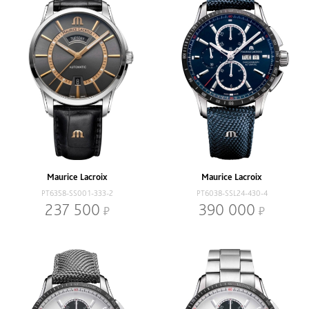
Maurice Lacroix
Maurice Lacroix
PT6358-SS001-333-2
PT6038-SSL24-430-4
237 500
390 000