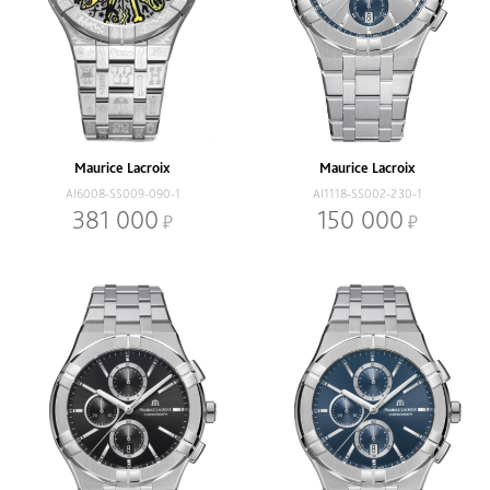
Maurice Lacroix
Maurice Lacroix
AI6008-SS009-090-1
AI1118-SS002-230-1
381 000
150 000