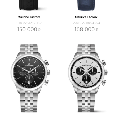
Коллекции
1975
Fiaba
Aikon
Pontos
Maurice Lacroix
Maurice Lacroix
Eliros
Masterpiece
PT1038-SSL20-330-2
756108-SS001-430-4
150 000
168 000
Наличие
В наличии
Со скидкой
Механизм
Кварцевый
Механический
Браслет
Браслет
Ремень
Диаметр, мм
-